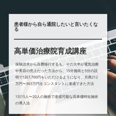
患者様から自ら通院したいと言いたくな
る
高単価治療院育成講座
保険請求から自費移行するも、その大半が電気治療
や美容の売上だった方法から、15分施術と5分の説
明で1回7,700円をいただけるようになり、月商212
万円〜363万円をコンスタントに達成できた方法
1日15人〜20人の施術で達成可能な高単価時短施術
の導入法