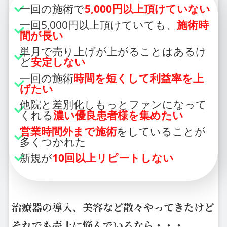
一回の施術で
5,000円以上頂けていない
一回5,000円以上頂けていても、
施術時
間が長い
単月で売り上げが上がることはあるけ
ど
安定しない
一回の施術
時間を短くして利益率を上
げたい
他院と差別化しもっとファンになって
くれる
濃い優良患者様を集めたい
営業時間外まで施術
をしていることが
多くつかれた
新規が
10回以上リピートしない
治療器の導入、美容など散々やってきたけど
それでも売上に悩んでいるなら・・・