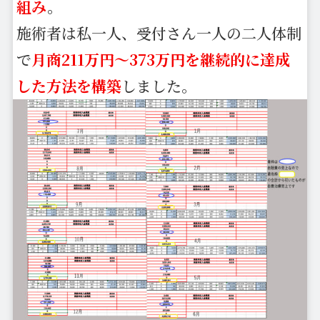
組み
。
施術者は私一人、受付さん一人の二人体制
で
月商211万円〜373万円を継続的に達成
した方法を構築
しました。